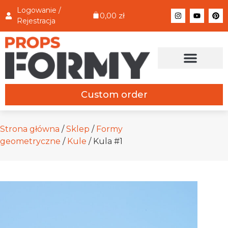
Logowanie /
0,00
zł
Rejestracja
Custom order
Strona główna
/
Sklep
/
Formy
geometryczne
/
Kule
/ Kula #1