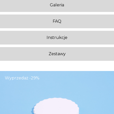
Galeria
FAQ
Instrukcje
Zestawy
Wyprzedaż -29%