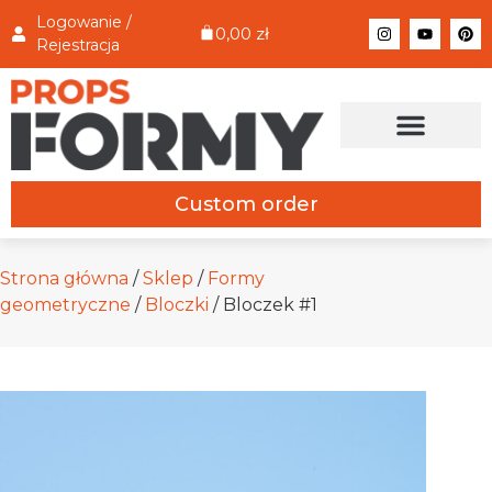
Logowanie /
0,00
zł
Rejestracja
Custom order
Strona główna
/
Sklep
/
Formy
geometryczne
/
Bloczki
/ Bloczek #1