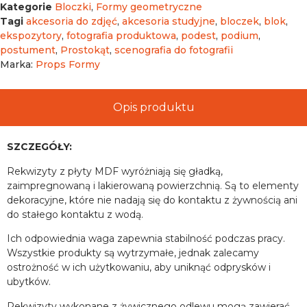
Kategorie
Bloczki
,
Formy geometryczne
Tagi
akcesoria do zdjęć
,
akcesoria studyjne
,
bloczek
,
blok
,
ekspozytory
,
fotografia produktowa
,
podest
,
podium
,
postument
,
Prostokąt
,
scenografia do fotografii
Marka:
Props Formy
Opis produktu
SZCZEGÓŁY:
Rekwizyty z płyty MDF wyróżniają się gładką,
zaimpregnowaną i lakierowaną powierzchnią. Są to elementy
dekoracyjne, które nie nadają się do kontaktu z żywnością ani
do stałego kontaktu z wodą.
Ich odpowiednia waga zapewnia stabilność podczas pracy.
Wszystkie produkty są wytrzymałe, jednak zalecamy
ostrożność w ich użytkowaniu, aby uniknąć odprysków i
ubytków.
Rekwizyty wykonane z żywicznego odlewu mogą zawierać