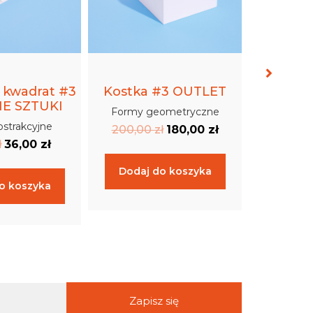
 kwadrat #3
Kostka #3 OUTLET
Łuk o
IE SZTUKI
OSTAT
Formy geometryczne
strakcyjne
Formy 
200,00
zł
180,00
zł
ł
36,00
zł
140,0
Dodaj do koszyka
o koszyka
Dodaj