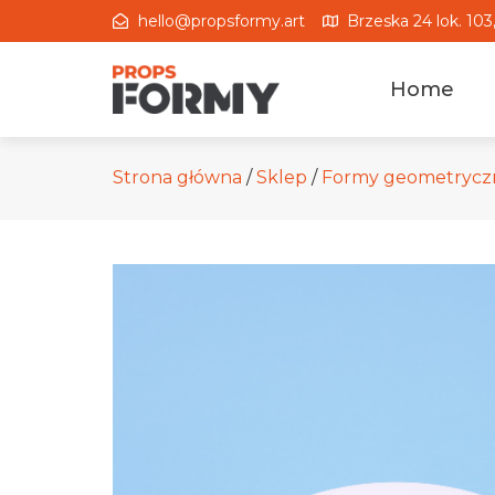
hello@propsformy.art
Brzeska 24 lok. 10
Home
Strona główna
/
Sklep
/
Formy geometrycz