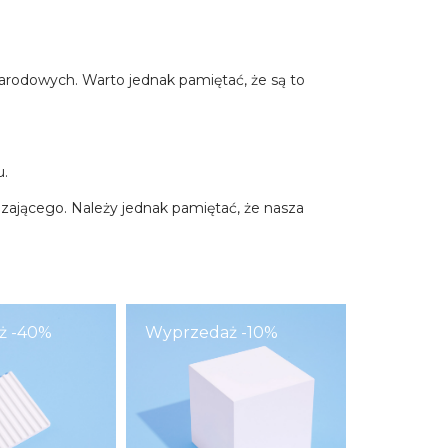
narodowych. Warto jednak pamiętać, że są to
u.
zającego. Należy jednak pamiętać, że nasza
ż -40%
Wyprzedaż -10%
Wyprzed