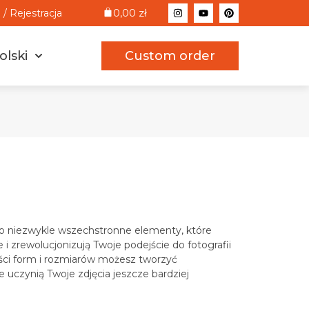
0,00
zł
/ Rejestracja
olski
Custom order
niezwykle wszechstronne elementy, które
i zrewolucjonizują Twoje podejście do fotografii
ści form i rozmiarów możesz tworzyć
uczynią Twoje zdjęcia jeszcze bardziej