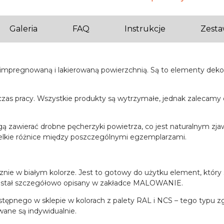
Galeria
FAQ
Instrukcje
Zest
aimpregnowaną i lakierowaną powierzchnią. Są to elementy dekora
zas pracy. Wszystkie produkty są wytrzymałe, jednak zalecamy 
awierać drobne pęcherzyki powietrza, co jest naturalnym zjaw
lkie różnice między poszczególnymi egzemplarzami.
nie w białym kolorze. Jest to gotowy do użytku element, który
i został szczegółowo opisany w zakładce MALOWANIE.
tępnego w sklepie w kolorach z palety RAL i NCS – tego typu z
ne są indywidualnie.