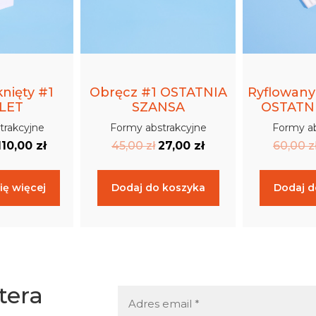
nięty #1
Obręcz #1 OSTATNIA
Ryflowany
LET
SZANSA
OSTATN
trakcyjne
Formy abstrakcyjne
Formy ab
110,00
zł
45,00
zł
27,00
zł
60,00
z
ię więcej
Dodaj do koszyka
Dodaj d
tera