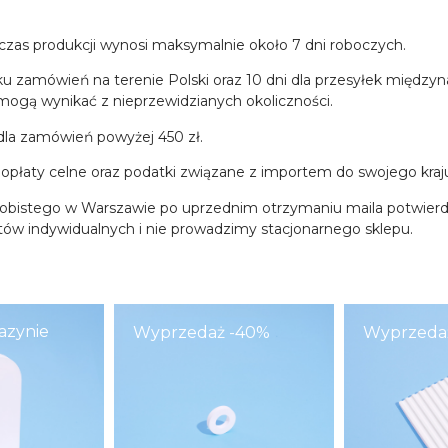
czas produkcji wynosi maksymalnie około 7 dni roboczych.
u zamówień na terenie Polski oraz 10 dni dla przesyłek między
ogą wynikać z nieprzewidzianych okoliczności.
dla zamówień powyżej 450 zł.
 opłaty celne oraz podatki związane z importem do swojego kraj
sobistego w Warszawie po uprzednim otrzymaniu maila potwierd
ntów indywidualnych i nie prowadzimy stacjonarnego sklepu.
azynie
Wyprzedaż -40%
Wyprzeda