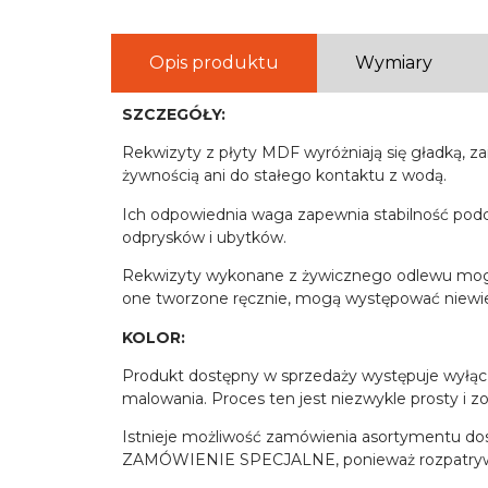
Opis produktu
Wymiary
SZCZEGÓŁY:
Rekwizyty z płyty MDF wyróżniają się gładką, z
żywnością ani do stałego kontaktu z wodą.
Ich odpowiednia waga zapewnia stabilność podc
odprysków i ubytków.
Rekwizyty wykonane z żywicznego odlewu mogą z
one tworzone ręcznie, mogą występować niewie
KOLOR:
Produkt dostępny w sprzedaży występuje wyłącz
malowania. Proces ten jest niezwykle prosty 
Istnieje możliwość zamówienia asortymentu dos
ZAMÓWIENIE SPECJALNE, ponieważ rozpatrywa