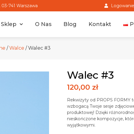
3, 03-741 Warszawa
Logowanie 
Sklep
O Nas
Blog
Kontakt
P
ne
/
Walce
/ Walec #3
Walec #3
120,00
zł
Rekwizyty od PROPS FORMY to 
wzbogacą Twoje sesje zdjęciowe 
produktowej! Dzięki różnorodno
nieskończone kompozycje, które 
wyjątkowymi.