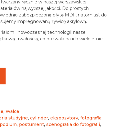
ytwarzany ręcznie w naszej warszawskiej
teriałów najwyższej jakości. Do prostych
wiednio zabezpieczoną płytę MDF, natomiast do
tosujemy impregnowaną żywicę akrylową.
riałom i nowoczesnej technologii nasze
ątkową trwałością, co pozwala na ich wieloletnie
ne
,
Walce
ria studyjne
,
cylinder
,
ekspozytory
,
fotografia
podium
,
postument
,
scenografia do fotografii
,