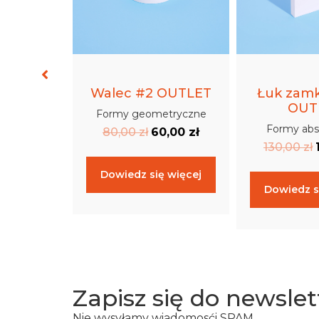
nik
Walec #2 OUTLET
Łuk zamk
OUT
akcyjne
Formy geometryczne
Formy abs
0
zł
80,00
zł
60,00
zł
130,00
zł
oszyka
Dowiedz się więcej
Dowiedz s
Zapisz się do newslet
Nie wysyłamy wiadomosći SPAM