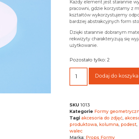
Każdy element jest starannie w
pracowni, gdzie korzystamy z ma
kształtów wykorzystujemy odpo
bardziej abstrakcyjnych form s
Dzięki starannie dobranym mate
rekwizyty charakteryzują się wyj
użytkowanie.
Pozostało tylko: 2
Dodaj do koszyka
SKU
1013
Kategorie
Formy geometrycz
Tagi
akcesoria do zdjęć
,
akceso
produktowa
,
kolumna
,
podest
,
walec
Marka:
Props Formy