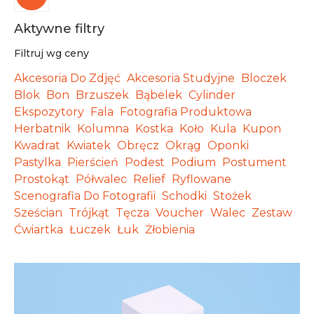
Aktywne filtry
Filtruj wg ceny
Akcesoria Do Zdjęć
Akcesoria Studyjne
Bloczek
Blok
Bon
Brzuszek
Bąbelek
Cylinder
Ekspozytory
Fala
Fotografia Produktowa
Herbatnik
Kolumna
Kostka
Koło
Kula
Kupon
Kwadrat
Kwiatek
Obręcz
Okrąg
Oponki
Pastylka
Pierścień
Podest
Podium
Postument
Prostokąt
Półwalec
Relief
Ryflowane
Scenografia Do Fotografii
Schodki
Stożek
Sześcian
Trójkąt
Tęcza
Voucher
Walec
Zestaw
Ćwiartka
Łuczek
Łuk
Żłobienia