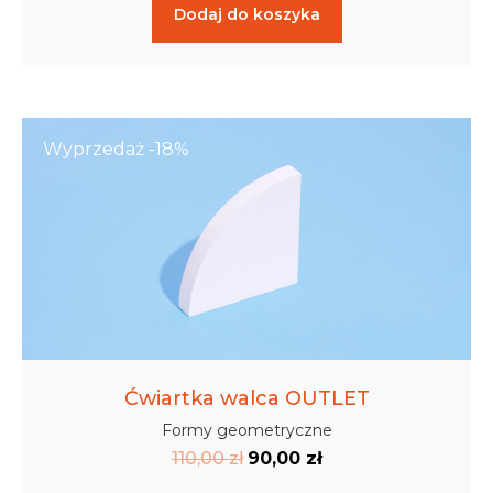
Dodaj do koszyka
Wyprzedaż -18%
Ćwiartka walca OUTLET
Formy geometryczne
110,00
zł
90,00
zł