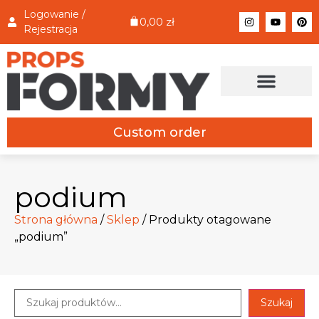
Logowanie /
0,00
zł
Rejestracja
Custom order
podium
Strona główna
/
Sklep
/ Produkty otagowane
„podium”
Szukaj