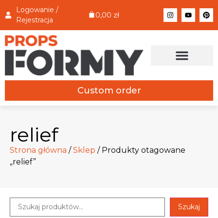
Logowanie /
0,00
zł
Rejestracja
Custom order
relief
Strona główna
/
Sklep
/ Produkty otagowane
„relief”
Szukaj