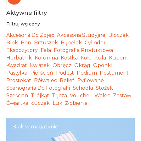
Aktywne filtry
Filtruj wg ceny
Akcesoria Do Zdjęć
Akcesoria Studyjne
Bloczek
Blok
Bon
Brzuszek
Bąbelek
Cylinder
Ekspozytory
Fala
Fotografia Produktowa
Herbatnik
Kolumna
Kostka
Koło
Kula
Kupon
Kwadrat
Kwiatek
Obręcz
Okrąg
Oponki
Pastylka
Pierścień
Podest
Podium
Postument
Prostokąt
Półwalec
Relief
Ryflowane
Scenografia Do Fotografii
Schodki
Stożek
Sześcian
Trójkąt
Tęcza
Voucher
Walec
Zestaw
Ćwiartka
Łuczek
Łuk
Żłobienia
Brak w magazynie