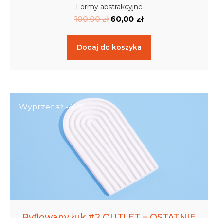
Formy abstrakcyjne
100,00
zł
60,00
zł
Dodaj do koszyka
Wyprzedaż -45%
Ryflowany łuk #2 OUTLET + OSTATNIE