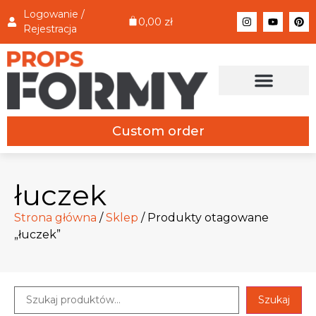
Logowanie /
0,00
zł
Rejestracja
Custom order
łuczek
Strona główna
/
Sklep
/ Produkty otagowane
„łuczek”
Szukaj