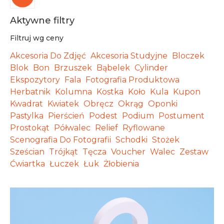
Aktywne filtry
Filtruj wg ceny
Akcesoria Do Zdjęć
Akcesoria Studyjne
Bloczek
Blok
Bon
Brzuszek
Bąbelek
Cylinder
Ekspozytory
Fala
Fotografia Produktowa
Herbatnik
Kolumna
Kostka
Koło
Kula
Kupon
Kwadrat
Kwiatek
Obręcz
Okrąg
Oponki
Pastylka
Pierścień
Podest
Podium
Postument
Prostokąt
Półwalec
Relief
Ryflowane
Scenografia Do Fotografii
Schodki
Stożek
Sześcian
Trójkąt
Tęcza
Voucher
Walec
Zestaw
Ćwiartka
Łuczek
Łuk
Żłobienia