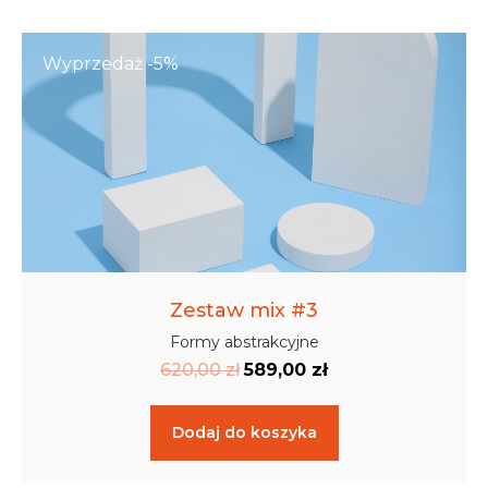
Wyprzedaż -5%
Zestaw mix #3
Formy abstrakcyjne
620,00
zł
589,00
zł
Dodaj do koszyka