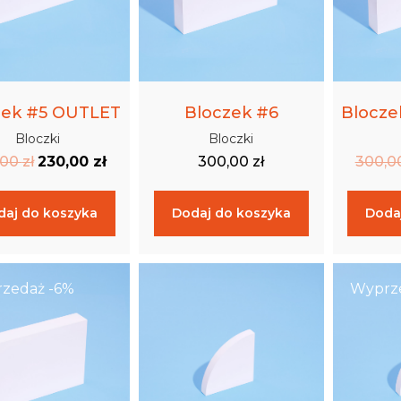
zek #5 OUTLET
Bloczek #6
Blocze
Bloczki
Bloczki
,00
zł
230,00
zł
300,00
zł
300,0
daj do koszyka
Dodaj do koszyka
Doda
zedaż -6%
Wyprze