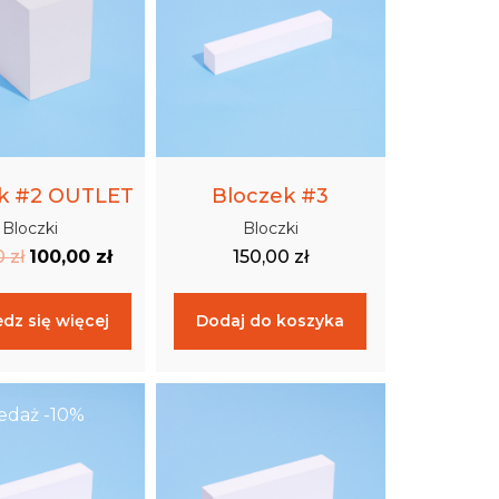
k #2 OUTLET
Bloczek #3
Bloczki
Bloczki
0
zł
100,00
zł
150,00
zł
dz się więcej
Dodaj do koszyka
daż -10%