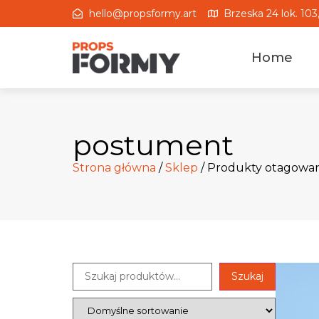
hello@propsformy.art
Brzeska 24 lok. 10
Home
postument
Strona główna
/
Sklep
/ Produkty otagowa
Szukaj