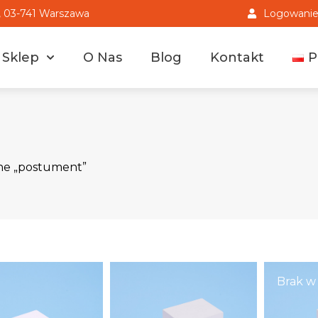
3, 03-741 Warszawa
Logowanie 
Sklep
O Nas
Blog
Kontakt
P
ne „postument”
Brak w