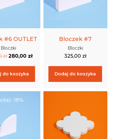
k #6 OUTLET
Bloczek #7
Bloczki
Bloczki
0
zł
280,00
zł
325,00
zł
j do koszyka
Dodaj do koszyka
daż -18%