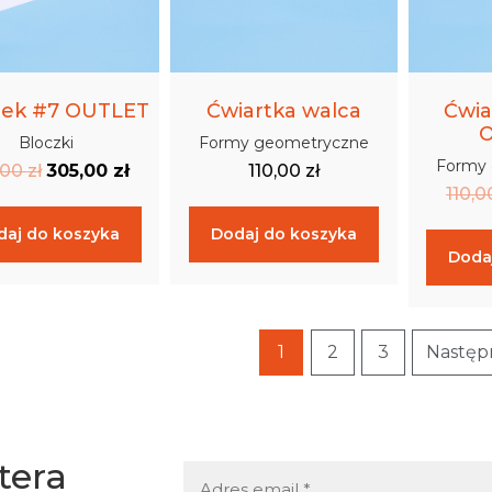
zek #7 OUTLET
Ćwiartka walca
Ćwia
Bloczki
Formy geometryczne
Formy
,00
zł
305,00
zł
110,00
zł
110,
daj do koszyka
Dodaj do koszyka
Doda
1
2
3
Następ
tera