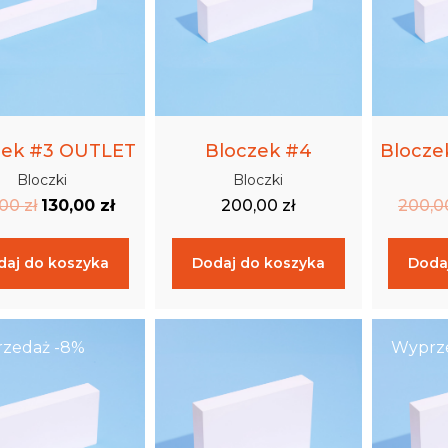
zek #3 OUTLET
Bloczek #4
Blocze
Bloczki
Bloczki
,00
zł
130,00
zł
200,00
zł
200,
daj do koszyka
Dodaj do koszyka
Doda
zedaż -8%
Wyprz