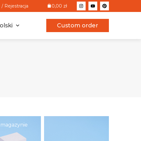
0,00
zł
/ Rejestracja
olski
Custom order
 magazynie