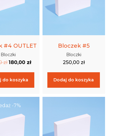
k #4 OUTLET
Bloczek #5
Bloczki
Bloczki
00
zł
180,00
zł
250,00
zł
j do koszyka
Dodaj do koszyka
edaż -7%