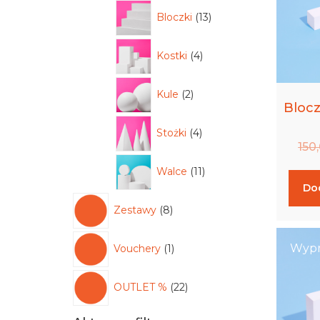
Bloczki
13
Kostki
4
Kule
2
Bloc
Stożki
4
150
Walce
11
Do
Zestawy
8
Wypr
Vouchery
1
OUTLET %
22