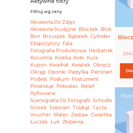
Aktywne filtry
Filtruj wg ceny
Akcesoria Do Zdjęć
Akcesoria Studyjne
Bloczek
Blok
Bon
Brzuszek
Bąbelek
Cylinder
Bloc
Ekspozytory
Fala
Fotografia Produktowa
Herbatnik
250
Kolumna
Kostka
Koło
Kula
Kupon
Kwadrat
Kwiatek
Obręcz
Do
Okrąg
Oponki
Pastylka
Pierścień
Podest
Podium
Postument
Prostokąt
Półwalec
Relief
Ryflowane
Wypr
Scenografia Do Fotografii
Schodki
Stożek
Sześcian
Trójkąt
Tęcza
Voucher
Walec
Zestaw
Ćwiartka
Łuczek
Łuk
Żłobienia